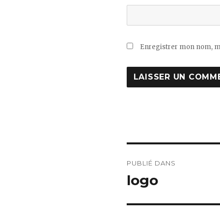
Enregistrer mon nom, mo
Navigation
PUBLIÉ DANS
de
logo
l’article